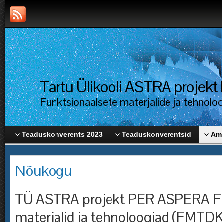
Tartu Ülikooli ASTRA proje
Funktsionaalsete materjalide ja tehnolo
Teaduskonverents 2023
Teaduskonverentsid
Ame
Nõukogu
TÜ ASTRA projekt PER ASPERA Fu
materjalid ja tehnoloogiad (FMTD