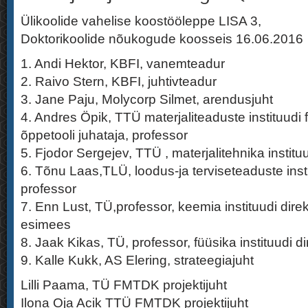
Ülikoolide vahelise koostööleppe LISA 3,
Doktorikoolide nõukogude koosseis 16.06.2016
1. Andi Hektor, KBFI, vanemteadur
2. Raivo Stern, KBFI, juhtivteadur
3. Jane Paju, Molycorp Silmet, arendusjuht
4. Andres Öpik, TTÜ materjaliteaduste instituudi
õppetooli juhataja, professor
5. Fjodor Sergejev, TTÜ , materjalitehnika instituu
6. Tõnu Laas,TLÜ, loodus-ja terviseteaduste ins
professor
7. Enn Lust, TÜ,professor, keemia instituudi di
esimees
8. Jaak Kikas, TÜ, professor, füüsika instituudi di
9. Kalle Kukk, AS Elering, strateegiajuht
Lilli Paama, TÜ FMTDK projektijuht
Ilona Oja Acik TTÜ FMTDK projektijuht