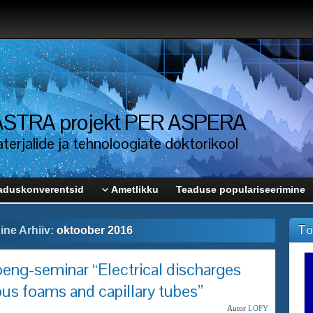
i ASTRA projekt PER ASPERA
erjalide ja tehnoloogiate doktorikool
aduskonverentsid
Ametlikku
Teaduse populariseerimine
To
ine Arhiiv:
oktoober 2016
loeng-seminar “Electrical discharges
ous foams and capillary tubes”
Autor
LOFY