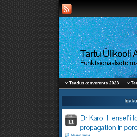
Tartu Ülikool
Funktsionaalsete mat
Teaduskonverents 2023
Te
Igaku
Dr Karol Hensel’i 
OKT
11
propagation in por
Määratlemata