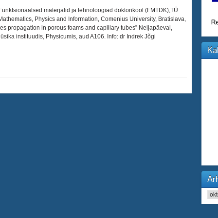
unktsionaalsed materjalid ja tehnoloogiad doktorikool (FMTDK),TÜ
f Mathematics, Physics and Information, Comenius University, Bratislava,
ges propagation in porous foams and capillary tubes” Neljapäeval,
sika instituudis, Physicumis, aud A106. Info: dr Indrek Jõgi
Ka
Arh
Arhi