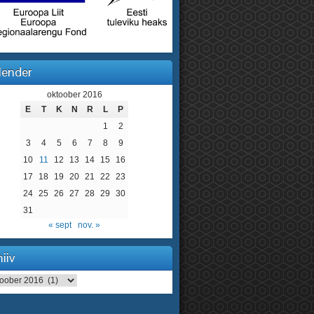
lender
oktoober 2016
E
T
K
N
R
L
P
1
2
3
4
5
6
7
8
9
10
11
12
13
14
15
16
17
18
19
20
21
22
23
24
25
26
27
28
29
30
31
« sept
nov. »
iiv
iv