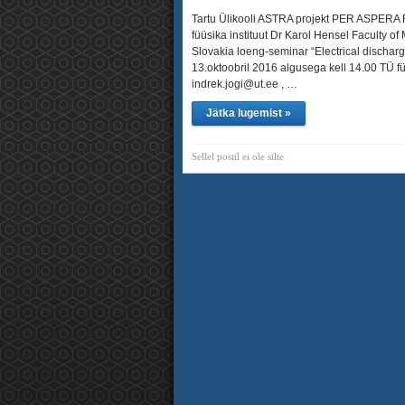
Tartu Ülikooli ASTRA projekt PER ASPERA F
füüsika instituut Dr Karol Hensel Faculty o
Slovakia loeng-seminar “Electrical dischar
13.oktoobril 2016 algusega kell 14.00 TÜ füü
indrek.jogi@ut.ee , …
Jätka lugemist »
Sellel postil ei ole silte