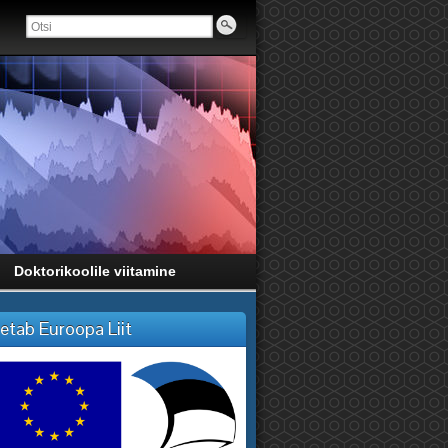
Doktorikoolile viitamine
etab Euroopa Liit