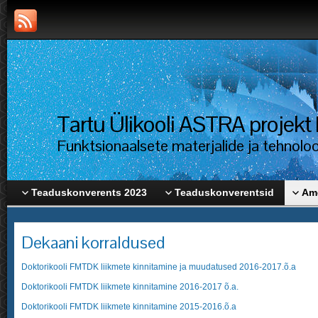
Tartu Ülikooli ASTRA proje
Funktsionaalsete materjalide ja tehnolo
Teaduskonverents 2023
Teaduskonverentsid
Ame
Dekaani korraldused
Doktorikooli FMTDK liikmete kinnitamine ja muudatused 2016-2017.õ.a
Doktorikooli FMTDK liikmete kinnitamine 2016-2017 õ.a.
Doktorikooli FMTDK liikmete kinnitamine 2015-2016.õ.a