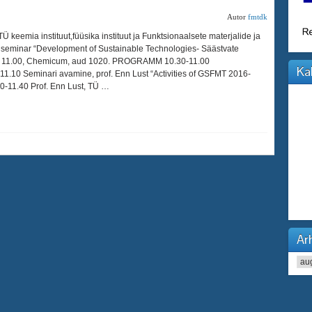
Autor
fmtdk
keemia instituut,füüsika instituut ja Funktsionaalsete materjalide ja
seminar “Development of Sustainable Technologies- Säästvate
ll 11.00, Chemicum, aud 1020. PROGRAMM 10.30-11.00
Ka
0 Seminari avamine, prof. Enn Lust “Activities of GSFMT 2016-
0-11.40 Prof. Enn Lust, TÜ …
Arh
Arhi