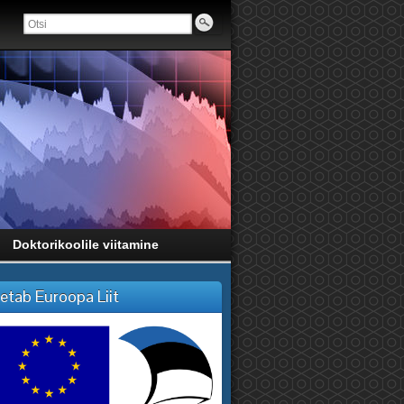
Doktorikoolile viitamine
etab Euroopa Liit