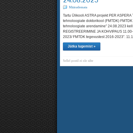
Määratlemata
Tartu Ülikooli ASTRA projekt PER ASPERA TÜ 
tehnoloogiate doktorikool (FMTDK) FMTDK 
tehnoloogiate arendamine” 24.08.2023 ke
REGISTREERIMINE JA KOHVIPAUS 11.00-11.1
2023/ FMTDK tegevustest 2016-2023”. 11.1
Jätka lugemist »
Sellel postil ei ole silte