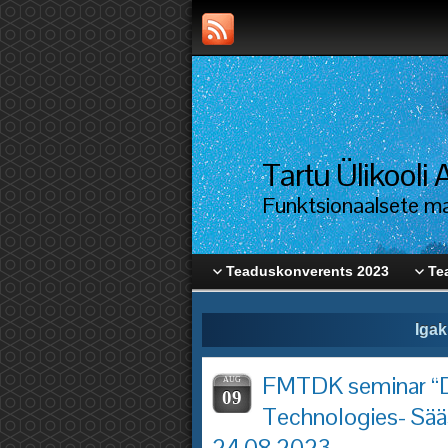
Tartu Ülikool
Funktsionaalsete mat
Teaduskonverents 2023
Te
Igak
FMTDK seminar “D
AUG
09
Technologies- Sää
24.08.2023