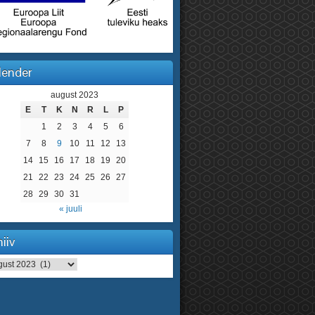
lender
august 2023
E
T
K
N
R
L
P
1
2
3
4
5
6
7
8
9
10
11
12
13
14
15
16
17
18
19
20
21
22
23
24
25
26
27
28
29
30
31
« juuli
iiv
iv