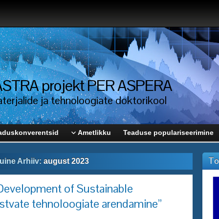
i ASTRA projekt PER ASPERA
erjalide ja tehnoloogiate doktorikool
aduskonverentsid
Ametlikku
Teaduse populariseerimine
To
uine Arhiiv:
august 2023
evelopment of Sustainable
stvate tehnoloogiate arendamine”