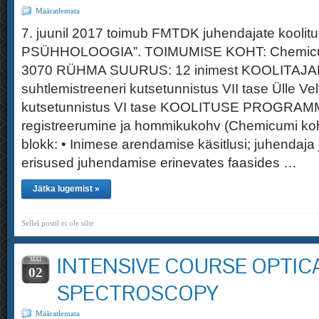
Määratlemata
7. juunil 2017 toimub FMTDK juhendajate kool
PSÜHHOLOOGIA”. TOIMUMISE KOHT: Chemicum
3070 RÜHMA SUURUS: 12 inimest KOOLITAJAD: 
suhtlemistreeneri kutsetunnistus VII tase Ülle Vel
kutsetunnistus VI tase KOOLITUSE PROGRAMM
registreerumine ja hommikukohv (Chemicumi kohv
blokk: • Inimese arendamise käsitlusi; juhendaja 
erisused juhendamise erinevates faasides …
Jätka lugemist »
Sellel postil ei ole silte
INTENSIVE COURSE OPTIC
MAI
02
SPECTROSCOPY
Määratlemata