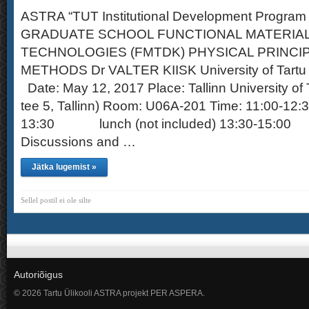
ASTRA “TUT Institutional Development Program 
GRADUATE SCHOOL FUNCTIONAL MATERIA
TECHNOLOGIES (FMTDK) PHYSICAL PRINCI
METHODS Dr VALTER KIISK University of Tartu ht
Date: May 12, 2017 Place: Tallinn University of 
tee 5, Tallinn) Room: U06A-201 Time: 11:00-
13:30 lunch (not included) 13:30-15:00
Discussions and …
Jätka lugemist »
Sellel postil ei ole silte
Autoriõigus
© 2026 Tartu Ülikooli ASTRA projekt PER ASPERA.