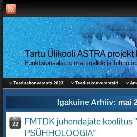
Tartu Ülikooli ASTRA proje
Funktsionaalsete materjalide ja tehnolo
Teaduskonverents 2023
Teaduskonverentsid
Ame
Igakuine Arhiiv:
mai 
FMTDK juhendajate koolitu
MAI
22
PSÜHHOLOOGIA”