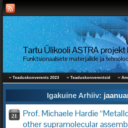
Tartu Ülikooli ASTRA proje
Funktsionaalsete materjalide ja tehnolo
Teaduskonverents 2023
Teaduskonverentsid
Ame
Igakuine Arhiiv:
jaanua
Prof. Michaele Hardie “Metall
JAAN
21
other supramolecular assemb