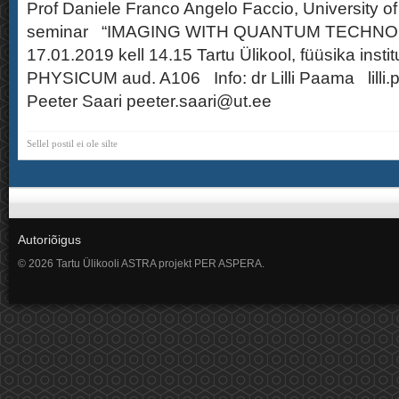
Prof Daniele Franco Angelo Faccio, University 
seminar “IMAGING WITH QUANTUM TECHNO
17.01.2019 kell 14.15 Tartu Ülikool, füüsika insti
PHYSICUM aud. A106 Info: dr Lilli Paama lilli.
Peeter Saari peeter.saari@ut.ee
Sellel postil ei ole silte
Autoriõigus
© 2026 Tartu Ülikooli ASTRA projekt PER ASPERA.