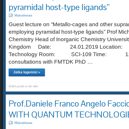
pyramidal host-type ligands”
Määratlemata
Guest lecture on “Metallo-cages and other supr
employing pyramidal host-type ligands” Prof Mic
Chemistry Head of Inorganic Chemistry Universit
Kingdom Date: 24.01.2019 Location: Tall
Technology Room: SCI-109 Time: 12:0
consultations with FMTDK PhD …
Jätka lugemist »
Sellel postil ei ole silte
Prof.Daniele Franco Angelo Facc
WITH QUANTUM TECHNOLOGI
Määratlemata