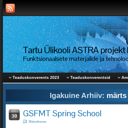
Tartu Ülikooli ASTRA proje
Funktsionaalsete materjalide ja tehnolo
Teaduskonverents 2023
Teaduskonverentsid
Ame
Igakuine Arhiiv:
märts
GSFMT Spring School
MÄRTS
30
Määratlemata