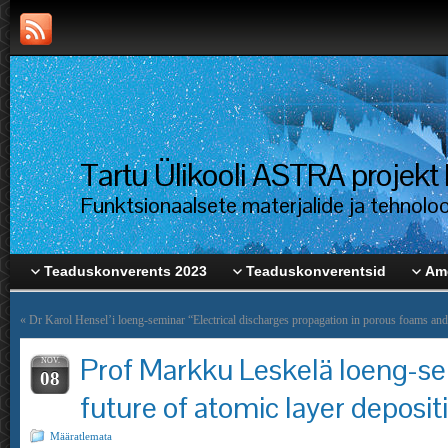
Tartu Ülikooli ASTRA proje
Funktsionaalsete materjalide ja tehnolo
Teaduskonverents 2023
Teaduskonverentsid
Ame
«
Dr Karol Hensel’i loeng-seminar “Electrical discharges propagation in porous foams and 
Prof Markku Leskelä loeng-se
NOV.
08
future of atomic layer deposit
Määratlemata