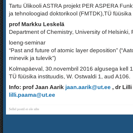
Tartu Ülikooli ASTRA projekt PER ASPERA Funkt
ja tehnoloogiad doktorikool (FMTDK),TÜ füüsika i
prof Markku Leskelä
Department of Chemistry, University of Helsinki, 
loeng-seminar
“Past and future of atomic layer deposition” (“A
minevik ja tulevik”)
Kolmapäeval, 30.novembril 2016 algusega kell 
TÜ füüsika instituudis, W. Ostwaldi 1, aud A106.
Info: prof Jaan Aarik
jaan.aarik@ut.ee
, dr Lil
lilli.paama@ut.ee
Sellel postil ei ole silte