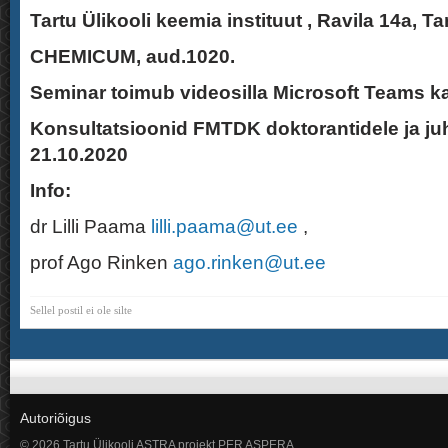
Tartu Ülikooli keemia instituut , Ravila 14a, Ta
CHEMICUM, aud.1020.
Seminar toimub videosilla Microsoft Teams k
Konsultatsioonid FMTDK doktorantidele ja ju
21.10.2020
Info:
dr Lilli Paama
lilli.paama@ut.ee
,
prof Ago Rinken
ago.rinken@ut.ee
Sellel postil ei ole silte
Autoriõigus
© 2026 Tartu Ülikooli ASTRA projekt PER ASPERA.