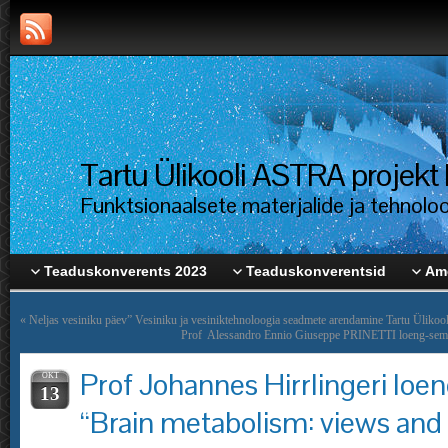
Tartu Ülikooli ASTRA proje
Funktsionaalsete materjalide ja tehnolo
Teaduskonverents 2023
Teaduskonverentsid
Ame
«
Neljas vesiniku päev” Vesiniku ja vesiniktehnoloogia seadmete arendamine Tartu Ülikool
Prof Alessandro Ennio Giuseppe PRINETTI loeng-semin
Prof Johannes Hirrlingeri loe
OKT
13
“Brain metabolism: views and