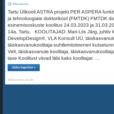
Määratlemata
Tartu Ülikooli ASTRA projekt PER ASPERA funkts
ja tehnoloogiate doktorikool (FMTDK) FMTDK d
esinemisoskuste koolitus 24.03.2023 ja 31.03.
14a, Tartu. KOOLITAJAD: Mari-Liis Järg, juhtiv k
DevelopDesign®, VLA Konsult UÜ, täiskasvanute 
täiskasvanukoolitaja-suhtlemistreeneri kutsetunn
Velt, täiskasvanute koolitaja, täiskasvanukoolita
tase Koolitust viivad läbi kaks koolitajat. …
Jätka lugemist »
Sellel postil ei ole silte