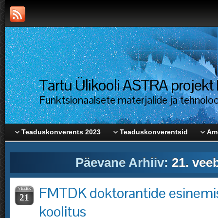
Tartu Ülikooli ASTRA proje
Funktsionaalsete materjalide ja tehnolo
Teaduskonverents 2023
Teaduskonverentsid
Ame
Päevane Arhiiv:
21. vee
FMTDK doktorantide esinemi
VEEBR
21
koolitus