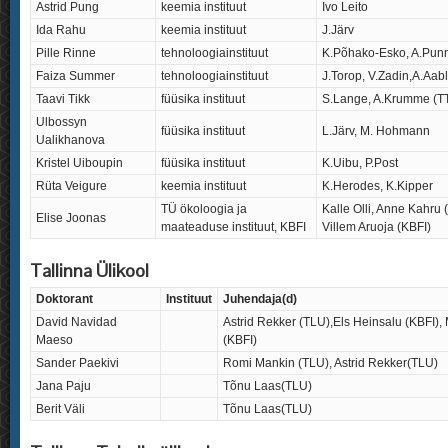
Astrid Pung
keemia instituut
Ivo Leito
Ida Rahu
keemia instituut
J.Järv
Pille Rinne
tehnoloogiainstituut
K.Põhako-Esko, A.Pun
Faiza Summer
tehnoloogiainstituut
J.Torop, V.Zadin,A.Aab
Taavi Tikk
füüsika instituut
S.Lange, A.Krumme (T
Ulbossyn
füüsika instituut
L.Järv, M. Hohmann
Ualikhanova
Kristel Uiboupin
füüsika instituut
K.Uibu, P.Post
Rüta Veigure
keemia instituut
K.Herodes, K.Kipper
TÜ ökoloogia ja
Kalle Olli, Anne Kahru 
Elise Joonas
maateaduse instituut, KBFI
Villem Aruoja (KBFI)
Tallinna Ülikool
Doktorant
Instituut
Juhendaja(d)
David Navidad
Astrid Rekker (TLU),Els Heinsalu (KBFI),
Maeso
(KBFI)
Sander Paekivi
Romi Mankin (TLU), Astrid Rekker(TLU)
Jana Paju
Tõnu Laas(TLU)
Berit Väli
Tõnu Laas(TLU)