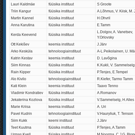
Lauri Kaldmäe
füüsika instituut
S Groote
Triin Kangur
füüsika instituut
A.Lõhmus, V. Kiisk, M. 
Martin Kannel
füüsika instituut
H.Ohvril
Anna Karutina
füüsika instituut
E.Tamm
L.Dolgov, A. Vanetsev,
Kerda Keevend
füüsika instituut
Y.Orlovsky
Ott Kekišev
keemia instituut
J.Järv
Arko Kesküla
tehnoloogiainstituut
A-L.Peikolainen, U. M
Katrin Kestav
keemia instituut
D. Lavõgina
Siim Kinnas
füüsika instituut
K.Kukli, V. Sammelselg
Rain Kipper
füüsika instituut
P.Tenjes, E.Tempel
Alo Kivilo
tehnoloogiainstituut
R.Kiefer, Tarmo Tamm
Kati Klein
keemia instituut
Taavo Tenno
Vladimir Kondratiev
füüsika instituut
A.Romanov
Jekaterina Kozlova
füüsika instituut
V.Sammelselg, H.Alles
Marie Kriisa
keemia instituut
A. Uri
Pavel Kudrin
tehnoloogiainstituut
V.Hauryliuk, T. Tenson
Siim Kukk
keemi instituut
J.Järv
Teet Kuutma
füüsika instituut
P.Tenjes, A.Tamm
Urmas Kvell
füüsika instituut
M.Noorma, C J.G. Blon