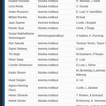
Kaspar Roosalu
füüsika instituut
H. Mändar, J. Aarik
Liina Roots
füüsika instituut
S. Groote
Anton Ruzanov
keemia instituut
E. Lust, V. Ivaništšev
Mihkel Rünkla
füüsika instituut
M.Saal
Jaan Saame
Keemia Instituut
I.Leito, I.Koppel
Rando Saar
füüsika instituut
I.Kink, J Šulga
Sunjai Nakhatharan
tehnoloogiainstituut
A.Aabloo, A. Punning
Shanmugam
Alar Saluste
keemia instituut
Toomas Tenno, Taavo 
Sigrid Selberg
keemia instituut
I.Leito
Tiit Sepp
füüsika instituut
M.Gramann, P.Tenjes
Silver Sepp
keemia instituut
E. Lust
Carolin Siimenson
keemia instituut
E.Lust, L.Siinor
M.Järvekülg,I.Laidmäe,
Kaido Siimon
füüsika instituut
Mäeorg
Heidi Sinijärv
keemia instituut
A. Uri
Agnes Heering
keemia instituut
I.Leito, L.Jalukse
(Suu)
Helen Sõmerik
keemia instituut
T. Rinken, K.Kivirand
Indrek Sünter
füüsika instituut
M.Noorma, K. Voorman