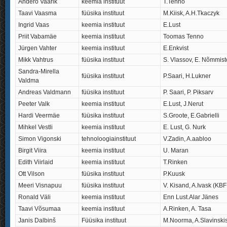
Andero Vaarik
keemia instituut
T.Tenno
Taavi Vaasma
füüsika instituut
M.Kiisk, A.H.Tkaczyk
Ingrid Vaas
keemia instituut
E.Lust
Priit Vabamäe
keemia instituut
Toomas Tenno
Jürgen Vahter
keemia instituut
E.Enkvist
Mikk Vahtrus
füüsika instituut
S. Vlassov, E. Nõmmist
Sandra-Mirella
füüsika instituut
P.Saari, H.Lukner
Valdma
Andreas Valdmann
füüsika instituut
P. Saari, P. Piksarv
Peeter Valk
keemia instituut
E.Lust, J.Nerut
Hardi Veermäe
füüsika instituut
S.Groote, E.Gabrielli
Mihkel Vestli
keemia instituut
E. Lust, G. Nurk
Simon Vigonski
tehnoloogiainstituut
V.Zadin, A.aabloo
Birgit Viira
keemia instituut
U. Maran
Edith Viirlaid
keemia instituut
T.Rinken
Ott Vilson
füüsika instituut
P.Kuusk
Meeri Visnapuu
füüsika instituut
V. Kisand, A.Ivask (KBF
Ronald Väli
keemia instituut
Enn Lust.Alar Jänes
Taavi Võsumaa
keemia instituut
A.Rinken, A. Tasa
Janis Dalbinš
Füüsika instituut
M.Noorma, A.Slavinski