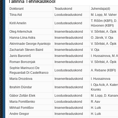
Tallinna Tehnikaülikool
Doktorant
Teaduskond
Juhendaja(d)
Tiina Aid
Loodusteaduskond
M. Lopp, M. Vaher
T. Rõõm (KBFI), D.
Kirill Amelin
Loodusteaduskond
Hüvonen (KBFI)
Oleg Artemchuk
Inseneriteaduskond
V. Sõritski, A. Öpik
Hanna-Liina Astra
Inseneriteaduskond
O. Järvik, V. Oja
Akinrinade George Ayankojo
Inseneriteaduskond
V. Sõritski, A. Öpik
Zachariah Steven Baird
Inseneriteaduskond
V. Oja
Janis Baroninš
Inseneriteaduskond
I. Hussainova, M. 
Roman Boroznjak
Inseneriteaduskond
V. Sõritski, A. Öpik
Sophie Marinucci De
Loodusteaduskond
A. Rebane (KBFI)
Reguardati Di Castelfranco
Maria Drozdova
Inseneriteaduskond
I. Hussainova
I. Oja Acik, A. Kater
Ibrahim Dündar
Inseneriteaduskond
Krunks
Gábor Zoltán Elek
Loodusteaduskond
M. Lopp, D. Kanan
Maria Fomitšenko
Loodusteaduskond
R. Aav
Mihhail Fomitšov
Inseneriteaduskond
H. Luik
Andre Gregor
Inseneriteaduskond
H. Luik