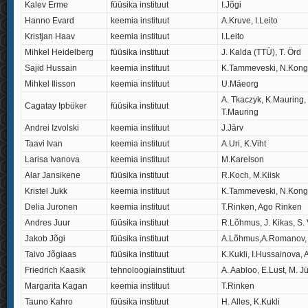
Kalev Erme
füüsika instituut
I.Jõgi
Hanno Evard
keemia instituut
A.Kruve, I.Leito
Kristjan Haav
keemia instituut
I.Leito
Mihkel Heidelberg
füüsika instituut
J. Kalda (TTÜ), T. Örd
Sajid Hussain
keemia instituut
K.Tammeveski, N.Kong
Mihkel Ilisson
keemia instituut
U.Mäeorg
A. Tkaczyk, K.Mauring,
Cagatay Ipbüker
füüsika instituut
T.Mauring
Andrei Izvolski
keemia instituut
J.Järv
Taavi Ivan
keemia instituut
A.Uri, K.Viht
Larisa Ivanova
keemia instituut
M.Karelson
Alar Jansikene
füüsika instituut
R.Koch, M.Kiisk
Kristel Jukk
keemia instituut
K.Tammeveski, N.Kong
Delia Juronen
keemia instituut
T.Rinken, Ago Rinken
Andres Juur
füüsika instituut
R.Lõhmus, J. Kikas, S.
Jakob Jõgi
füüsika instituut
A.Lõhmus,A.Romanov, 
Taivo Jõgiaas
füüsika instituut
K.Kukli, I.Hussainova,
Friedrich Kaasik
tehnoloogiainstituut
A. Aabloo, E.Lust, M. J
Margarita Kagan
keemia instituut
T.Rinken
Tauno Kahro
füüsika instituut
H. Alles, K.Kukli