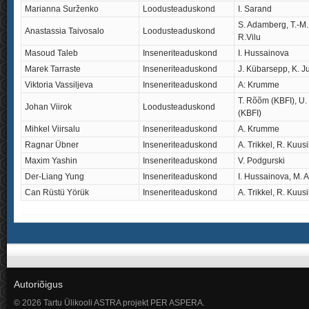
Marianna Surženko
Loodusteaduskond
I. Sarand
S. Adamberg, T.-M.
Anastassia Taivosalo
Loodusteaduskond
R.Vilu
Masoud Taleb
Inseneriteaduskond
I. Hussainova
Marek Tarraste
Inseneriteaduskond
J. Kübarsepp, K. J
Viktoria Vassiljeva
Inseneriteaduskond
A: Krumme
T. Rõõm (KBFI), U.
Johan Viirok
Loodusteaduskond
(KBFI)
Mihkel Viirsalu
Inseneriteaduskond
A. Krumme
Ragnar Übner
Inseneriteaduskond
A. Trikkel, R. Kuusi
Maxim Yashin
Inseneriteaduskond
V. Podgurski
Der-Liang Yung
Inseneriteaduskond
I. Hussainova, M. 
Can Rüstü Yörük
Inseneriteaduskond
A. Trikkel, R. Kuusi
Autoriõigus
© 2026 Tartu Ülikooli ASTRA projekt PER ASPERA.