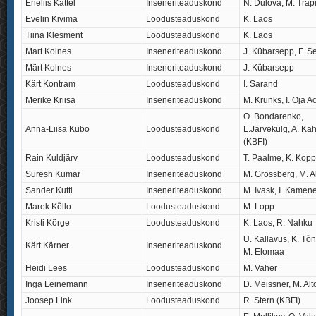
Eneliis Kattel
Inseneriteaduskond
N. Dulova, M. Trap
Evelin Kivima
Loodusteaduskond
K. Laos
Tiina Klesment
Loodusteaduskond
K. Laos
Mart Kolnes
Inseneriteaduskond
J. Kübarsepp, F. S
Märt Kolnes
Inseneriteaduskond
J. Kübarsepp
Kärt Kontram
Loodusteaduskond
I. Sarand
Merike Kriisa
Inseneriteaduskond
M. Krunks, I. Oja Ac
O. Bondarenko,
Anna-Liisa Kubo
Loodusteaduskond
L.Järvekülg, A. Ka
(KBFI)
Rain Kuldjärv
Loodusteaduskond
T. Paalme, K. Kopp
Suresh Kumar
Inseneriteaduskond
M. Grossberg, M. A
Sander Kutti
Inseneriteaduskond
M. Ivask, I. Kamen
Marek Kõllo
Loodusteaduskond
M. Lopp
Kristi Kõrge
Loodusteaduskond
K. Laos, R. Nahku
U. Kallavus, K. Tõ
Kärt Kärner
Inseneriteaduskond
M. Elomaa
Heidi Lees
Loodusteaduskond
M. Vaher
Inga Leinemann
Inseneriteaduskond
D. Meissner, M. Alt
Joosep Link
Loodusteaduskond
R. Stern (KBFI)