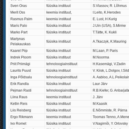
Sven Oras
füüsika instituut
S.Vlassov, R. Lõhmus
Merit Oss
keemia instituut,
I.Leito, K.Herodes
Rasmus Palm
keemia instituut
E. Lust, H.Kurig
Maris Palo
füüsika instituut
J.Uin (USA), S.Mirme
Marko Part
füüsika instituut
T.Tätte, K. Kukli
Martynas
füüsika instituut
A.Tkaczyk, K.Mauring
Pelakauskas
Kaarel Piip
füüsika instituut
M.Laan, P. Paris
Indrek Ploom
füüsika instituut
M.Noorma
Priit Priimägi
tehnoloogiainstituut
H.Kasemägi, V.Zadin
Laurits Puust
füüsika instituut
V. Kiisk, L.Dolgov, I.Sil
Inga Põldsalu
tehnoloogiainstituut
A. Aabloo, A.L.Peikola
Erik Randla
füüsika instituut
Laur Järv
Pejman Rasti
tehnoloogiainstituut
R.B.Kiefer, G. Anbarjafa
Liina Raus
keemia instituut
J. Järv
Ketlin Reis
füüsika instituut
M.Kaasik
Liis Reisberg
füüsika instituut
E.Nõmmiste, R. Pärna
Ergo Rikmann
keemia instituut
Toomas Tenno, A.Mene
Ivo Romet
füüsika instituut
V.Nagirnõi, Y. Orlovsky