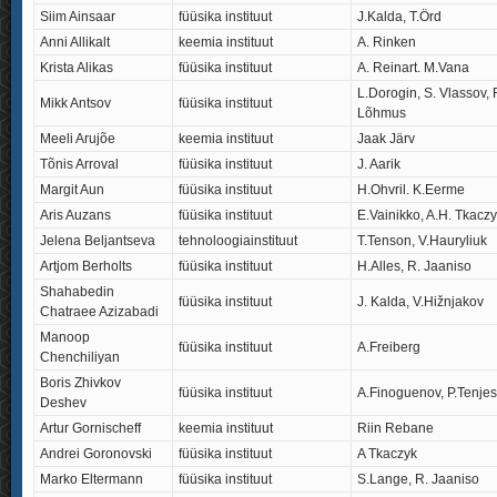
Siim Ainsaar
füüsika instituut
J.Kalda, T.Örd
Anni Allikalt
keemia instituut
A. Rinken
Krista Alikas
füüsika instituut
A. Reinart. M.Vana
L.Dorogin, S. Vlassov,
Mikk Antsov
füüsika instituut
Lõhmus
Meeli Arujõe
keemia instituut
Jaak Järv
Tõnis Arroval
füüsika instituut
J. Aarik
Margit Aun
füüsika instituut
H.Ohvril. K.Eerme
Aris Auzans
füüsika instituut
E.Vainikko, A.H. Tkacz
Jelena Beljantseva
tehnoloogiainstituut
T.Tenson, V.Hauryliuk
Artjom Berholts
füüsika instituut
H.Alles, R. Jaaniso
Shahabedin
füüsika instituut
J. Kalda, V.Hižnjakov
Chatraee Azizabadi
Manoop
füüsika instituut
A.Freiberg
Chenchiliyan
Boris Zhivkov
füüsika instituut
A.Finoguenov, P.Tenjes
Deshev
Artur Gornischeff
keemia instituut
Riin Rebane
Andrei Goronovski
füüsika instituut
A Tkaczyk
Marko Eltermann
füüsika instituut
S.Lange, R. Jaaniso