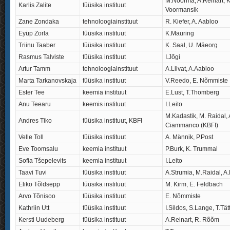
M.Noorma, A.Reinart, K
Karlis Zalite
füüsika instituut
Voormansik
Zane Zondaka
tehnoloogiainstituut
R. Kiefer, A. Aabloo
Eyüp Zorla
füüsika instituut
K.Mauring
Triinu Taaber
füüsika instituut
K. Saal, U. Mäeorg
Rasmus Talviste
füüsika instituut
I.Jõgi
Artur Tamm
tehnoloogiainstituut
A.Liivat, A.Aabloo
Marta Tarkanovskaja
füüsika instituut
V.Reedo, E. Nõmmiste
Ester Tee
keemia instituut
E.Lust, T.Thomberg
Anu Teearu
keemis instituut
I.Leito
M.Kadastik, M. Raidal, 
Andres Tiko
füüsika instituut, KBFI
Ciammanco (KBFI)
Velle Toll
füüsika instituut
A. Männik, P.Post
Eve Toomsalu
keemia instituut
P.Burk, K. Trummal
Sofia Tšepelevits
keemia instituut
I.Leito
Taavi Tuvi
füüsika instituut
A.Strumia, M.Raidal, A
Eliko Tõldsepp
füüsika instituut
M. Kirm, E. Feldbach
Arvo Tõnisoo
füüsika instituut
E. Nõmmiste
Kathriin Utt
füüsika instituut
I.Sildos, S.Lange, T.Tät
Kersti Uudeberg
füüsika instituut
A.Reinart, R. Rõõm