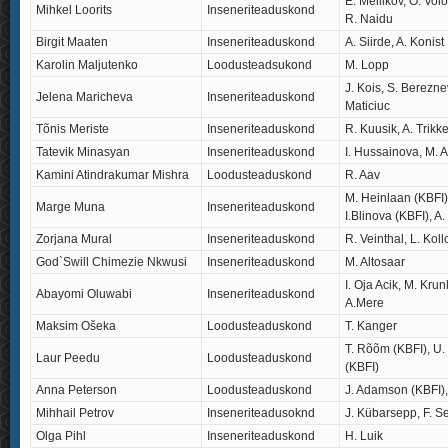
E. Mellikov, O. Vol
Mihkel Loorits
Inseneriteaduskond
R. Naidu
Birgit Maaten
Inseneriteaduskond
A. Siirde, A. Konist
Karolin Maljutenko
Loodusteadsukond
M. Lopp
J. Kois, S. Berezne
Jelena Maricheva
Inseneriteaduskond
Maticiuc
Tõnis Meriste
Inseneriteaduskond
R. Kuusik, A. Trikke
Tatevik Minasyan
Inseneriteaduskond
I. Hussainova, M.
Kamini Atindrakumar Mishra
Loodusteaduskond
R. Aav
M. Heinlaan (KBFI)
Marge Muna
Inseneriteaduskond
I.Blinova (KBFI), A.
Zorjana Mural
Inseneriteaduskond
R. Veinthal, L. Koll
God`Swill Chimezie Nkwusi
Inseneriteaduskond
M. Altosaar
I. Oja Acik, M. Krun
Abayomi Oluwabi
Inseneriteaduskond
A.Mere
Maksim Ošeka
Loodusteaduskond
T. Kanger
T. Rõõm (KBFI), U.
Laur Peedu
Loodusteaduskond
(KBFI)
Anna Peterson
Loodusteaduskond
J. Adamson (KBFI),
Mihhail Petrov
Inseneriteadusoknd
J. Kübarsepp, F. S
Olga Pihl
Inseneriteaduskond
H. Luik