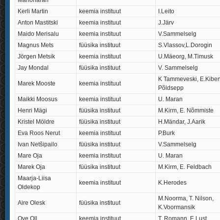
Manoharan
Kerli Martin
keemia instituut
I.Leito
Anton Mastitski
keemia instituut
J.Järv
Maido Merisalu
keemia instituut
V.Sammelselg
Magnus Mets
füüsika instituut
S.Vlassov,L.Dorogin
Jörgen Metsik
keemia instituut
U.Mäeorg, M.Timusk
Jay Mondal
füüsika instituut
V. Sammelselg
K Tammeveski, E.Kibe
Marek Mooste
keemia instituut
Põldsepp
Maikki Moosus
keemia instituut
U. Maran
Henri Mägi
füüsika instituut
M.Kirm, E. Nõmmiste
Kristel Möldre
füüsika instituut
H.Mändar, J.Aarik
Eva Roos Nerut
keemia instituut
P.Burk
Ivan Netšipailo
füüsika instituut
V.Sammelselg
Mare Oja
keemia instituut
U. Maran
Marek Oja
füüsika instituut
M.Kirm, E. Feldbach
Maarja-Liisa
keemia instituut
K.Herodes
Oldekop
M.Noorma, T. Nilson,
Aire Olesk
füüsika instituut
K.Voormansik
Ove Oll
keemia instituut
T. Romann, E.Lust