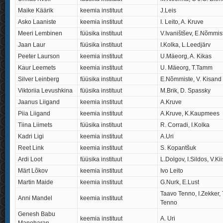
Maike Käärik
keemia instituut
J.Leis
Asko Laaniste
keemia instituut
I. Leito, A. Kruve
Meeri Lembinen
füüsika instituut
V.Ivaništšev, E.Nõmmis
Jaan Laur
füüsika instituut
I.Kolka, L.Leedjärv
Peeter Laurson
keemia instituut
U.Mäeorg, A. Kikas
Kaur Leemets
keemia instituut
U. Mäeorg, T.Tamm
Silver Leinberg
füüsika instituut
E.Nõmmiste, V. Kisand
Viktoriia Levushkina
füüsika instituut
M.Brik, D. Spassky
Jaanus Liigand
keemia instituut
A.Kruve
Piia Liigand
keemia instituut
A.Kruve, K.Kaupmees
Tiina Liimets
füüsika instituut
R. Corradi, I.Kolka
Kadri Ligi
keemia instituut
A.Uri
Reet Link
keemia instituut
S. Kopantšuk
Ardi Loot
füüsika instituut
L.Dolgov, I.Sildos, V.Kii
Märt Lõkov
keemia instituut
Ivo Leito
Martin Maide
keemia instituut
G.Nurk, E.Lust
Taavo Tenno, I.Zekker
Anni Mandel
keemia instituut
Tenno
Genesh Babu
keemia instituut
A. Uri