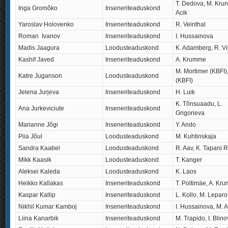
T. Dedova, M. Krunk
Inga Gromõko
Inseneriteaduskond
Acik
Yaroslav Holovenko
Inseneriteaduskond
R. Veinthal
Roman Ivanov
Inseneriteaduskond
I. Hussainova
Madis Jaagura
Loodusteaduskond
K. Adamberg, R. Vi
Kashif Javed
Inseneriteaduskond
A. Krumme
M. Mortimer (KBFI),
Katre Juganson
Loodusteaduskond
(KBFI)
Jelena Jurjeva
Inseneriteaduskond
H. Luik
K. Tõnsuaadu, L.
Ana Jurkeviciute
Inseneriteaduskond
Grigorieva
Marianne Jõgi
Inseneriteaduskond
Y. Ando
Piia Jõul
Loodusteaduskond
M. Kuhtinskaja
Sandra Kaabel
Loodusteaduskond
R. Aav, K. Tapani 
Mikk Kaasik
Loodusteaduskond
T. Kanger
Aleksei Kaleda
Loodusteaduskond
K. Laos
Heikko Kallakas
Inseneriteaduskond
T. Poltimäe, A. Kr
Kaspar Kallip
Inseneriteaduskond
L. Kollo, M. Lepar
Nikhil Kumar Kamboj
Inseneriteaduskond
I. Hussainova, M.
Liina Kanarbik
Inseneriteaduskond
M. Trapido, I. Blin