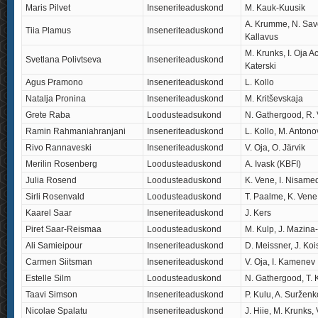
Maris Pilvet
Inseneriteaduskond
M. Kauk-Kuusik
A. Krumme, N. Save
Tiia Plamus
Inseneriteaduskond
Kallavus
M. Krunks, I. Oja Ac
Svetlana Polivtseva
Inseneriteaduskond
Katerski
Agus Pramono
Inseneriteaduskond
L. Kollo
Natalja Pronina
Inseneriteaduskond
M. Kritševskaja
Grete Raba
Loodusteadsukond
N. Gathergood, R. 
Ramin Rahmaniahranjani
Inseneriteaduskond
L. Kollo, M. Antono
Rivo Rannaveski
Inseneriteaduskond
V. Oja, O. Järvik
Merilin Rosenberg
Loodusteaduskond
A. Ivask (KBFI)
Julia Rosend
Loodusteaduskond
K. Vene, I. Nisame
Sirli Rosenvald
Loodusteaduskond
T. Paalme, K. Vene
Kaarel Saar
Inseneriteaduskond
J. Kers
Piret Saar-Reismaa
Loodusteaduskond
M. Kulp, J. Mazina
Ali Samieipour
Inseneriteaduskond
D. Meissner, J. Koi
Carmen Siitsman
Inseneriteaduskond
V. Oja, I. Kamenev
Estelle Silm
Loodusteaduskond
N. Gathergood, T.
Taavi Simson
Inseneriteaduskond
P. Kulu, A. Suržen
Nicolae Spalatu
Inseneriteaduskond
J. Hiie, M. Krunks, 