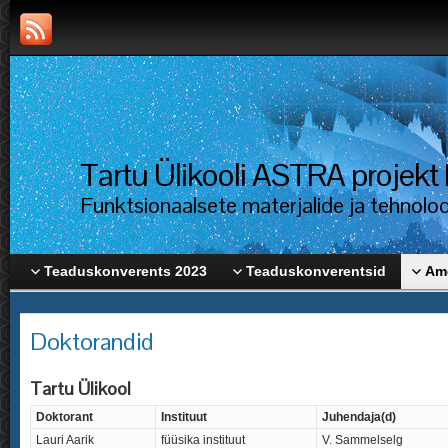
Tartu Ülikooli ASTRA proje
Funktsionaalsete materjalide ja tehnolo
Teaduskonverents 2023
Teaduskonverentsid
Ame
Doktorandid
Tartu Ülikool
Doktorant
Instituut
Juhendaja(d)
Lauri Aarik
füüsika instituut
V. Sammelselg