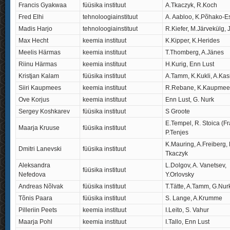
Francis Gyakwaa
füüsika instituut
A.Tkaczyk, R.Koch
Fred Elhi
tehnoloogiainstituut
A. Aabloo, K.Põhako-E
Madis Harjo
tehnoloogiainstituut
R.Kiefer, M.Järvekülg, 
Max Hecht
keemia instituut
K.Kipper, K.Herides
Meelis Härmas
keemia instituut
T.Thomberg, A.Jänes
Riinu Härmas
keemia instituut
H.Kurig, Enn Lust
Kristjan Kalam
füüsika instituut
A.Tamm, K.Kukli, A.Kas
Siiri Kaupmees
keemia instituut
R.Rebane, K.Kaupmee
Ove Korjus
keemia instituut
Enn Lust, G. Nurk
Sergey Koshkarev
füüsika instituut
S Groote
E.Tempel, R. Stoica (F
Maarja Kruuse
füüsika instituut
P.Tenjes
K.Mauring, A.Freiberg, 
Dmitri Lanevski
füüsika instituut
Tkaczyk
Aleksandra
L.Dolgov, A. Vanetsev,
füüsika instituut
Nefedova
Y.Orlovsky
Andreas Nõlvak
füüsika instituut
T.Tätte, A.Tamm, G.Nur
Tõnis Paara
füüsika instituut
S. Lange, A.Krumme
Pilleriin Peets
keemia instituut
I.Leito, S. Vahur
Maarja Pohl
keemia instituut
I.Tallo, Enn Lust