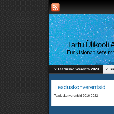
Tartu Ülikool
Funktsionaalsete mat
Teaduskonverents 2023
Te
Teaduskonverentsid
Teaduskonverentsid 2016-2022