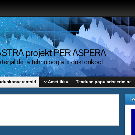
i ASTRA projekt PER ASPERA
erjalide ja tehnoloogiate doktorikool
aduskonverentsid
Ametlikku
Teaduse populariseerimine
To