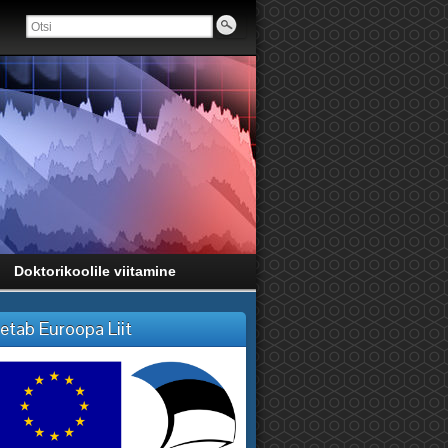
Doktorikoolile viitamine
etab Euroopa Liit