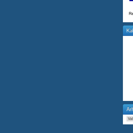
Ka
Arh
Arhi