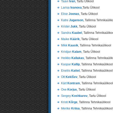
Taavi
Ivan
, Tartu Ülikool
Larisa
Ivanova
,Tartu Ülikool
Elise
Joonas
, Tartu Ülikool
Katre
Juganson
, Tallinna Tehnikaülik
Kristel
Jukk
, Tartu Ülikool
Sandra
Kaabel
, Tallinna Tehnikaüliko
Maike
Käärik
, Tartu Ülikool
Mikk
Kaasik
, Tallinna Tehnikaülikool
Kristjan
Kalam
, Tartu Ülikool
Heikko
Kallakas
, Tallinna Tehnikaüli
Kaspar
Kallip
, Tallinna Tehnikaülikool
Eneliis
Kattel
, Tallinna Tehnikaülikool
Ott
Kekišev
, Tartu Ülikool
Kärt
Kontram
, Tallinna Tehnikaülikool
Ove
Korjus
, Tartu Ülikool
Sergey
Koshkarev
, Tartu Ülikool
Kristi
Kõrge
, Tallinna Tehnikaülikool
Merike
Kriisa
, Tallinna Tehnikaülikool