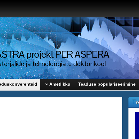
i ASTRA projekt PER ASPERA
erjalide ja tehnoloogiate doktorikool
aduskonverentsid
Ametlikku
Teaduse populariseerimine
To