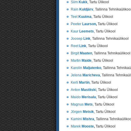
Siim
Kukk
, Tartu Ülikool
Rain
Kuldjärv
, Tallinna Tehnikaülikoo
Teet
Kuutma
, Tartu Ülikool
Peeter
Laurson
,
Tartu Ülikool
Kaur
Leemets
, Tartu Ülikool
Joosep
Link
, Tallinna Tehnikaülikool
Reet
Link
, Tartu Ülikool
Birgit
Maaten
, Tallinna Tehnikaülikool
Martin
Maide
, Tartu Ülikool
Karolin
Maljutenko
, Tallinna Tehnikaü
Jelena
Maricheva
, Tallinna Tehnikaül
Kerli
Martin
, Tartu Ülikool
Anton
Mastitski
, Tartu Ülikool
Maido
Merisalu
, Tartu Ülikool
Magnus
Mets
, Tartu Ülikool
Jörgen
Metsik
, Tartu Ülikool
Kamini
Mishra
, Tallinna Tehnikaülikoo
Marek
Mooste
,
Tartu Ülikool