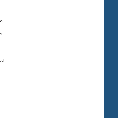
ool
ol
kool