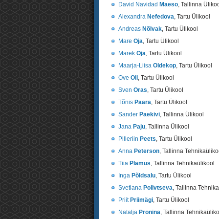
David Navidad
Maeso
, Tallinna Üliko
Alexandra
Nefedova
, Tartu Ülikool
Andreas
Nõlvak
, Tartu Ülikool
Mare
Oja
, Tartu Ülikool
Marek
Oja
, Tartu Ülikool
Maarja-Liisa
Oldekop
, Tartu Ülikool
Ove
Oll
, Tartu Ülikool
Sven
Oras
, Tartu Ülikool
Tõnis
Paara
, Tartu Ülikool
Sander
Paekivi
, Tallinna Ülikool
Jana
Paju
, Tallinna Ülikool
Pilleriin
Peets
, Tartu Ülikool
Anna
Peterson
, Tallinna Tehnikaüliko
Tiia
Plamus
, Tallinna Tehnikaülikool
Inga
Põldsalu
, Tartu Ülikool
Svetlana
Polivtseva
, Tallinna Tehnika
Priit
Priimägi
, Tartu Ülikool
Natalja
Pronina
, Tallinna Tehnikaülik