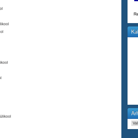
ol
likool
Ka
ool
ikool
l
Arh
ülikool
Arhi