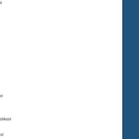
ol
ol
ülikool
ool