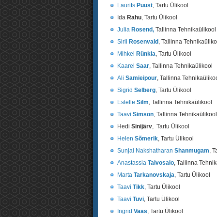
Laurits
Puust
, Tartu Ülikool
Ida
Rahu
, Tartu Ülikool
Julia
Rosend,
Tallinna Tehnikaülikool
Sirli
Rosenvald
, Tallinna Tehnikaüliko
Mihkel
Rünkla
, Tartu Ülikool
Kaarel
Saar
, Tallinna Tehnikaülikool
Ali
Samieipour
, Tallinna Tehnikaüliko
Sigrid
Selberg
, Tartu Ülikool
Estelle
Silm
, Tallinna Tehnikaülikool
Taavi
Simson
, Tallinna Tehnikaülikool
Hedi
Sinijärv
, Tartu Ülikool
Helen
Sõmerik
, Tartu Ülikool
Sunjai Nakshatharan
Shanmugam
, T
Anastassia
Taivosalo
, Tallinna Tehni
Marta
Tarkanovskaja
, Tartu Ülikool
Taavi
Tikk
, Tartu Ülikool
Taavi
Tuvi
, Tartu Ülikool
Ingrid
Vaas
, Tartu Ülikool