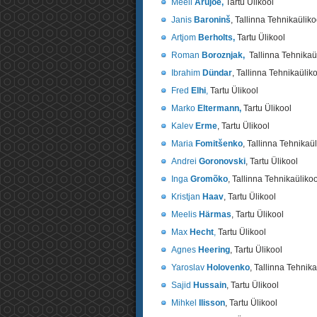
Meeli
Arujõe,
Tartu Ülikool
Janis
Baroninš
, Tallinna Tehnikaüliko
Artjom
Berholts,
Tartu Ülikool
Roman
Boroznjak,
Tallinna Tehnikaü
Ibrahim
Dündar
, Tallinna Tehnikaülik
Fred
Elhi
,
Tartu Ülikool
Marko
Eltermann,
Tartu Ülikool
Kalev
Erme
, Tartu Ülikool
Maria
Fomitšenko
, Tallinna Tehnikaül
Andrei
Goronovski
, Tartu Ülikool
Inga
Gromõko
, Tallinna Tehnikaülikoo
Kristjan
Haav
, Tartu Ülikool
Meelis
Härmas
, Tartu Ülikool
Max
Hecht
,
Tartu Ülikool
Agnes
Heering
, Tartu Ülikool
Yaroslav
Holovenko
, Tallinna Tehnika
Sajid
Hussain
, Tartu Ülikool
Mihkel
Ilisson
, Tartu Ülikool