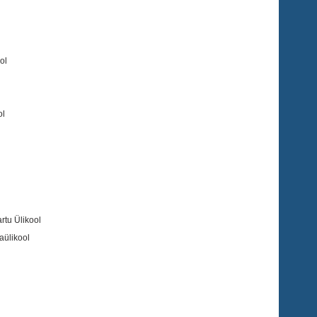
ol
ol
artu Ülikool
kaülikool