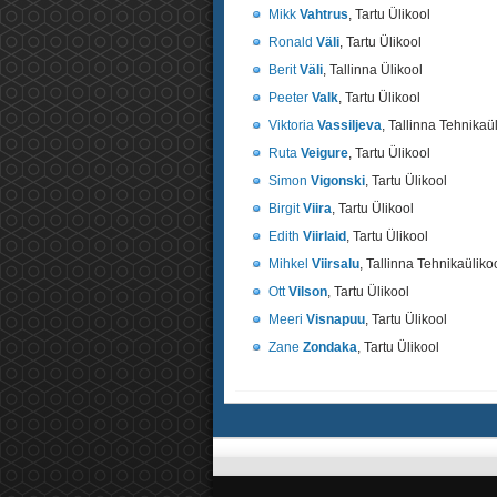
Mikk
Vahtrus
, Tartu Ülikool
Ronald
Väli
, Tartu Ülikool
Berit
Väli
, Tallinna Ülikool
Peeter
Valk
, Tartu Ülikool
Viktoria
Vassiljeva
, Tallinna Tehnikaü
Ruta
Veigure
, Tartu Ülikool
Simon
Vigonski
, Tartu Ülikool
Birgit
Viira
, Tartu Ülikool
Edith
Viirlaid
, Tartu Ülikool
Mihkel
Viirsalu
, Tallinna Tehnikaüliko
Ott
Vilson
, Tartu Ülikool
Meeri
Visnapuu
, Tartu Ülikool
Zane
Zondaka
, Tartu Ülikool