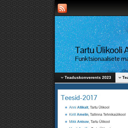
Tartu Ülikool
Funktsionaalsete mat
Teaduskonverents 2023
Te
Teesid-2017
Anni
Allikalt
, Tartu Ülikool
Kirill
Amelin
, Tallinna Tehnikaülikool
Mikk
Antsov
, Tartu Ülikool