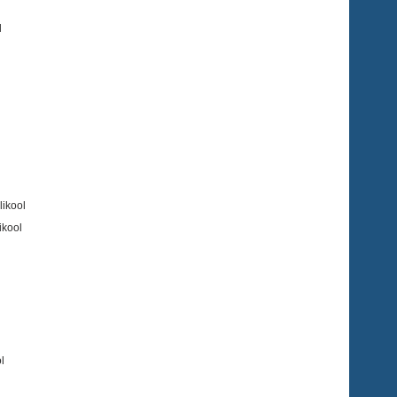
l
likool
ikool
l