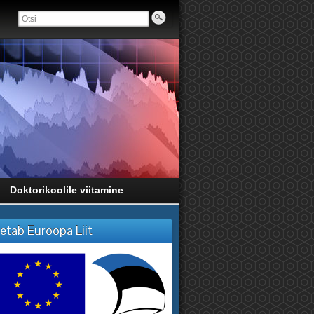
Doktorikoolile viitamine
etab Euroopa Liit