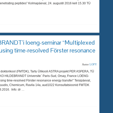
l-penetrating peptides” Kolmapäeval, 24. augustil 2016 kell 15.30 TÜ
RANDT’i loeng-seminar “Multiplexed
 using time-resolved Förster resonance
Autor
LOFY
d doktorikool (FMTDK), Tartu Ülikooli ASTRA projekt PER ASPERA, TÜ
of NIKO HILDEBRANDT Universite` Paris-Sud, Orsay, France LOENG-
ing time-resolved Förster resonance energy transfer” Teisipäeval,
tituudis, Chemicum, Ravila 14a, aud1022 Konsultatsioonid FMTDK
8.2016. Info: dr …