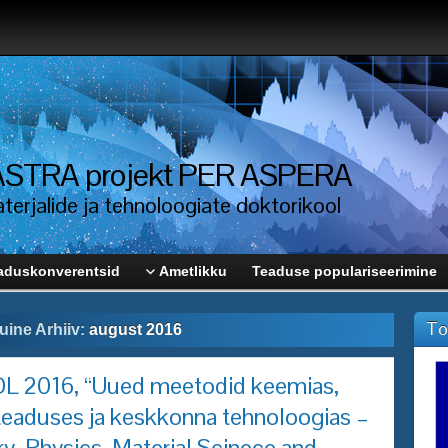
i ASTRA projekt PER ASPERA
erjalide ja tehnoloogiate doktorikool
aduskonverentsid
Ametlikku
Teaduse populariseerimine
To
uine Arhiiv:
august 2016
2016, “Uued meetodid keemias,
iteaduses ja keskkonna tehnoloogias –
, Physics, Material Scinece and