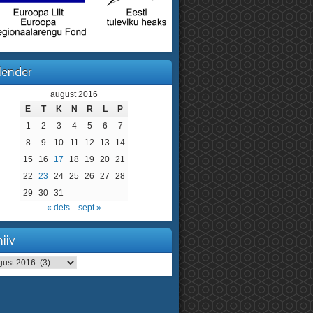
lender
august 2016
E
T
K
N
R
L
P
1
2
3
4
5
6
7
8
9
10
11
12
13
14
15
16
17
18
19
20
21
22
23
24
25
26
27
28
29
30
31
« dets.
sept »
iiv
iv