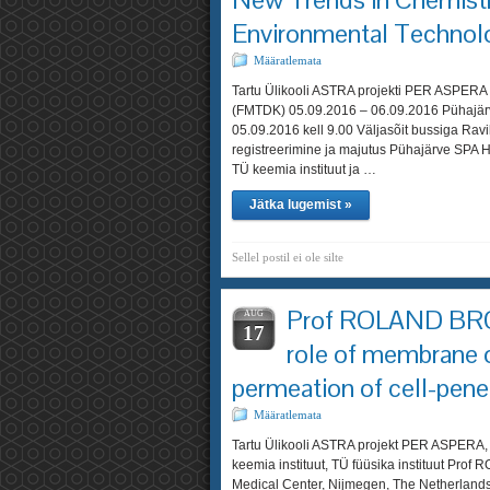
Environmental Technol
Määratlemata
Tartu Ülikooli ASTRA projekti PER ASPERA 
(FMTDK) 05.09.2016 – 06.09.2016 Pühaj
05.09.2016 kell 9.00 Väljasõit bussiga Rav
registreerimine ja majutus Pühajärve SPA
TÜ keemia instituut ja …
Jätka lugemist »
Sellel postil ei ole silte
Prof ROLAND BROC
AUG
17
role of membrane or
permeation of cell-pene
Määratlemata
Tartu Ülikooli ASTRA projekt PER ASPERA, 
keemia instituut, TÜ füüsika instituut Pr
Medical Center, Nijmegen, The Netherlan