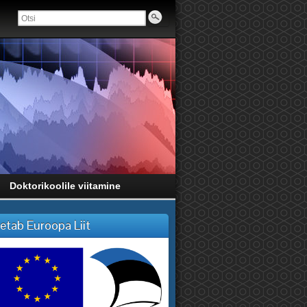
Doktorikoolile viitamine
etab Euroopa Liit