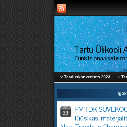
Tartu Ülikool
Funktsionaalsete mat
Teaduskonverents 2023
Te
Igak
FMTDK SUVEKOOL 
AUG
23
füüsikas, materjal
New Trends in Chemistry