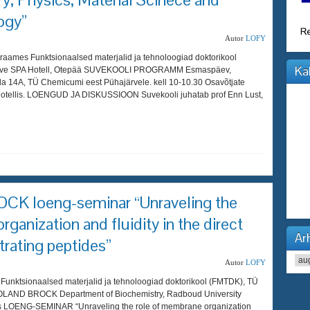
ogy”
Autor
LOFY
raames Funktsionaalsed materjalid ja tehnoloogiad doktorikool
Ka
ärve SPA Hotell, Otepää SUVEKOOLI PROGRAMM Esmaspäev,
ila 14A, TÜ Chemicumi eest Pühajärvele. kell 10-10.30 Osavõtjate
 Hotellis. LOENGUD JA DISKUSSIOON Suvekooli juhatab prof Enn Lust,
K loeng-seminar “Unraveling the
ganization and fluidity in the direct
Arh
trating peptides”
Arhi
Autor
LOFY
Funktsionaalsed materjalid ja tehnoloogiad doktorikool (FMTDK), TÜ
of ROLAND BROCK Department of Biochemistry, Radboud University
ds LOENG-SEMINAR “Unraveling the role of membrane organization