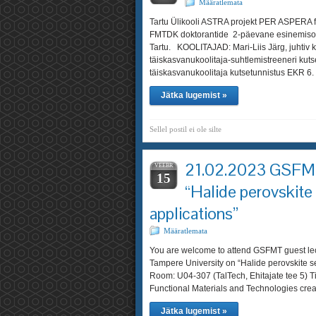
Määratlemata
Tartu Ülikooli ASTRA projekt PER ASPERA f
FMTDK doktorantide 2-päevane esinemisosk
Tartu. KOOLITAJAD: Mari-Liis Järg, juhtiv 
täiskasvanukoolitaja-suhtlemistreeneri kutse
täiskasvanukoolitaja kutsetunnistus EKR 6. t
Jätka lugemist »
Sellel postil ei ole silte
21.02.2023 GSFMT 
VEEBR
15
“Halide perovskite
applications”
Määratlemata
You are welcome to attend GSFMT guest lect
Tampere University on “Halide perovskite 
Room: U04-307 (TalTech, Ehitajate tee 5) T
Functional Materials and Technologies cre
Jätka lugemist »