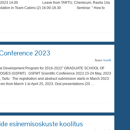
18.04.2023 14.00 Leave from TARTU, Chemicum, Ravila 14a
in Team Cabins (2) 16.00-18.30 Seminar: “ How to
 Conference 2023
Autor
fmtdk
onal Development Program for 2016-2022” GRADUATE SCHOOL OF
ES (GSFMT) GSFMT Scientific Conference 2023 23-24 May, 2023
Tartu The registration and abstract submission starts in March 2023:
=en from March 1 to April 25, 2023. Oral presentations (20 …
de esinemisoskuste koolitus