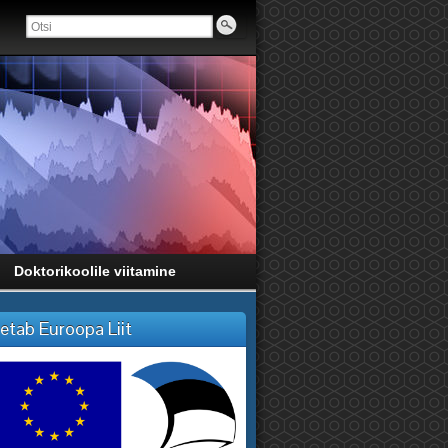
Doktorikoolile viitamine
etab Euroopa Liit