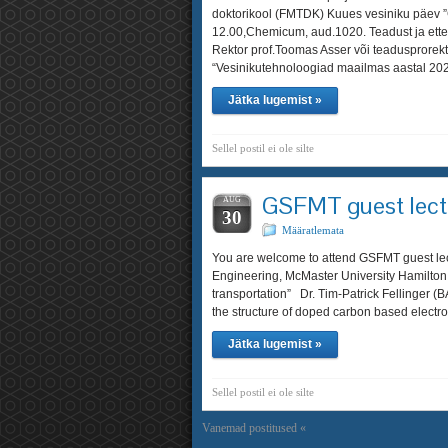
doktorikool (FMTDK) Kuues vesiniku päev 
12.00,Chemicum, aud.1020. Teadust ja ette
Rektor prof.Toomas Asser või teadusprorekt
“Vesinikutehnoloogiad maailmas aastal 20
Jätka lugemist »
Sellel postil ei ole silte
GSFMT guest lect
AUG
30
Määratlemata
You are welcome to attend GSFMT guest lec
Engineering, McMaster University Hamilton, 
transportation” Dr. Tim-Patrick Fellinger (
the structure of doped carbon based elec
Jätka lugemist »
Sellel postil ei ole silte
Vanemad postitused «