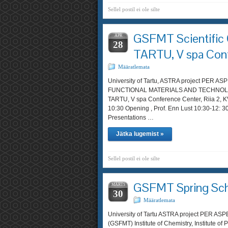
Sellel postil ei ole silte
GSFMT Scientific
APR
28
TARTU, V spa Conf
Määratlemata
University of Tartu, ASTRA project PER
FUNCTIONAL MATERIALS AND TECHNOLOGIE
TARTU, V spa Conference Center, Riia 2, 
10:30 Opening , Prof. Enn Lust 10:30-12: 
Presentations …
Jätka lugemist »
Sellel postil ei ole silte
GSFMT Spring Sc
MÄRTS
30
Määratlemata
University of Tartu ASTRA project PER ASP
(GSFMT) Institute of Chemistry, Institute