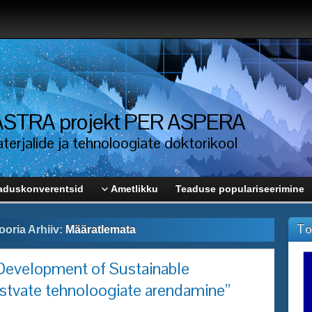
i ASTRA projekt PER ASPERA
erjalide ja tehnoloogiate doktorikool
aduskonverentsid
Ametlikku
Teaduse populariseerimine
To
oria Arhiiv:
Määratlemata
evelopment of Sustainable
stvate tehnoloogiate arendamine”