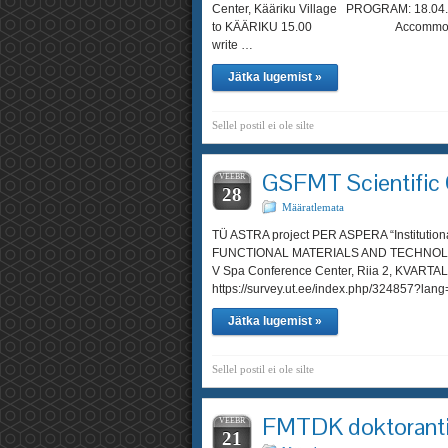
Center, Kääriku Village PROGRAM: 
to KÄÄRIKU 15.00 Accommodation 
write …
Jätka lugemist »
Sellel postil ei ole silte
GSFMT Scientific
VEEBR
28
Määratlemata
TÜ ASTRA project PER ASPERA “Instituti
FUNCTIONAL MATERIALS AND TECHNOLOGI
V Spa Conference Center, Riia 2, KVARTAL, 
https://survey.ut.ee/index.php/324857?lang
Jätka lugemist »
Sellel postil ei ole silte
FMTDK doktoranti
VEEBR
21