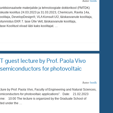
Autor
fmtdk
unktsionaalsete materjalide ja tehnoloogiate doktorikool (FMTDK)
uste koolitus 24.03.2023 ja 31.03.2023, Chemicum, Ravila 14a,
koolitaja, DevelopDesign®, VLA Konsult UÜ, täiskasvanute koolitaja,
tunnistus EKR 7. tase Ülle Velt, täiskasvanute koolitaja,
ase Koolitust viivad läbi kaks koolitajat. …
guest lecture by Prof. Paola Vivo
 semiconductors for photovoltaic
Autor
fmtdk
ure by Prof. Paola Vivo, Faculty of Engineering and Natural Sciences,
semiconductors for photovoltaic applications”. Date: 21.02.2023
ime: 10:00 The lecture is organized by the Graduate School of
ated under the …