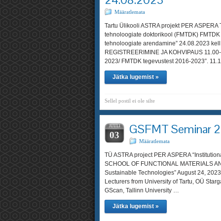
Määratlemata
Tartu Ülikooli ASTRA projekt PER ASPERA TÜ 
tehnoloogiate doktorikool (FMTDK) FMTDK 
tehnoloogiate arendamine” 24.08.2023 ke
REGISTREERIMINE JA KOHVIPAUS 11.00-11.1
2023/ FMTDK tegevustest 2016-2023”. 11.1
Jätka lugemist »
Sellel postil ei ole silte
GSFMT Seminar 
JUULI
03
Määratlemata
TÜ ASTRA project PER ASPERA “Instituti
SCHOOL OF FUNCTIONAL MATERIALS AND
Sustainable Technologies” August 24, 2023
Lecturers from University of Tartu, OÜ Star
GScan, Tallinn University …
Jätka lugemist »