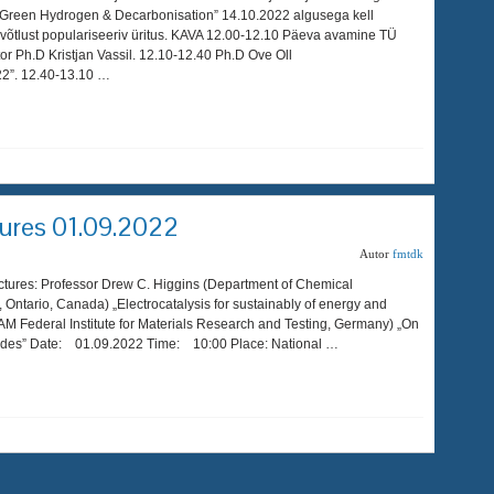
”Green Hydrogen & Decarbonisation” 14.10.2022 algusega kell
võtlust populariseeriv üritus. KAVA 12.00-12.10 Päeva avamine TÜ
or Ph.D Kristjan Vassil. 12.10-12.40 Ph.D Ove Oll
22”. 12.40-13.10 …
ures 01.09.2022
Autor
fmtdk
tures: Professor Drew C. Higgins (Department of Chemical
Ontario, Canada) „Electrocatalysis for sustainably of energy and
BAM Federal Institute for Materials Research and Testing, Germany) „On
trodes” Date: 01.09.2022 Time: 10:00 Place: National …