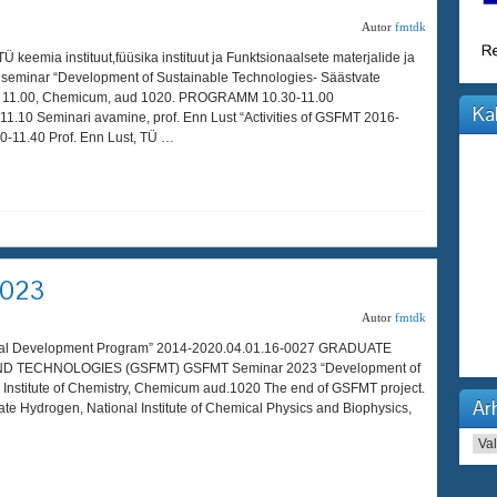
Autor
fmtdk
keemia instituut,füüsika instituut ja Funktsionaalsete materjalide ja
seminar “Development of Sustainable Technologies- Säästvate
ll 11.00, Chemicum, aud 1020. PROGRAMM 10.30-11.00
Ka
0 Seminari avamine, prof. Enn Lust “Activities of GSFMT 2016-
0-11.40 Prof. Enn Lust, TÜ …
2023
Autor
fmtdk
onal Development Program” 2014-2020.04.01.16-0027 GRADUATE
 TECHNOLOGIES (GSFMT) GSFMT Seminar 2023 “Development of
 Institute of Chemistry, Chemicum aud.1020 The end of GSFMT project.
Arh
gate Hydrogen, National Institute of Chemical Physics and Biophysics,
Arhi