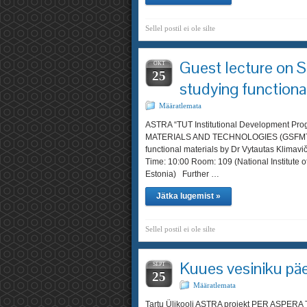
Sellel postil ei ole silte
Guest lecture on 
OKT
25
studying functiona
Määratlemata
ASTRA “TUT Institutional Development 
MATERIALS AND TECHNOLOGIES (GSFMT) Gue
functional materials by Dr Vytautas Klimavič
Time: 10:00 Room: 109 (National Institute 
Estonia) Further …
Jätka lugemist »
Sellel postil ei ole silte
Kuues vesiniku pä
SEPT
25
Määratlemata
Tartu Ülikooli ASTRA projekt PER ASPERA TÜ