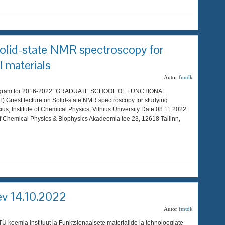
Solid-state NMR spectroscopy for
l materials
Autor
fmtdk
Program for 2016-2022” GRADUATE SCHOOL OF FUNCTIONAL
st lecture on Solid-state NMR spectroscopy for studying
ius, Institute of Chemical Physics, Vilnius University Date:08.11.2022
of Chemical Physics & Biophysics Akadeemia tee 23, 12618 Tallinn,
ev 14.10.2022
Autor
fmtdk
 keemia instituut ja Funktsionaalsete materjalide ja tehnoloogiate