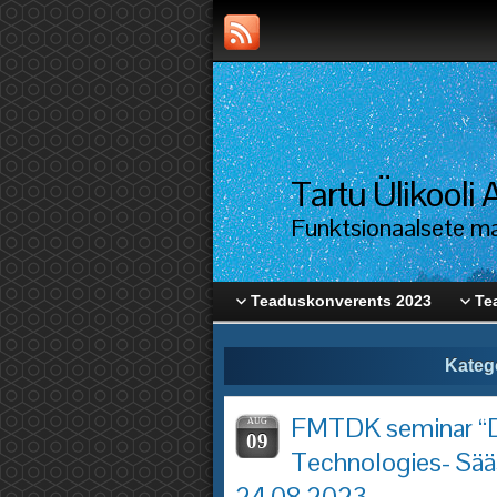
Tartu Ülikool
Funktsionaalsete mat
Teaduskonverents 2023
Te
Katego
FMTDK seminar “D
AUG
09
Technologies- Sää
24.08.2023