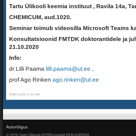
Tartu Ülikooli keemia instituut , Ravila 14a, Ta
CHEMICUM, aud.1020.
Seminar toimub videosilla Microsoft Teams k
Konsultatsioonid FMTDK doktorantidele ja ju
21.10.2020
Info:
dr Lilli Paama
lilli.paama@ut.ee
,
prof Ago Rinken
ago.rinken@ut.ee
Sellel postil ei ole silte
Autoriõigus
© 2026 Tartu Ülikooli ASTRA projekt PER ASPERA.