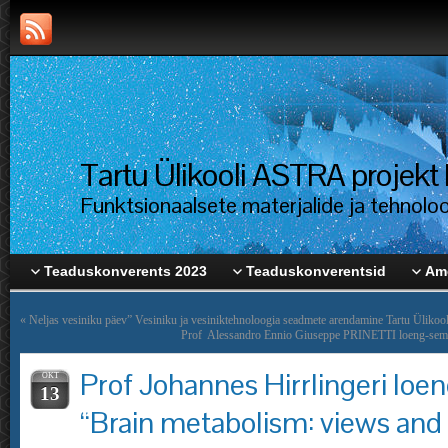
Tartu Ülikooli ASTRA proje
Funktsionaalsete materjalide ja tehnolo
Teaduskonverents 2023
Teaduskonverentsid
Ame
«
Neljas vesiniku päev” Vesiniku ja vesiniktehnoloogia seadmete arendamine Tartu Ülikool
Prof Alessandro Ennio Giuseppe PRINETTI loeng-semin
Prof Johannes Hirrlingeri loe
OKT
13
“Brain metabolism: views and