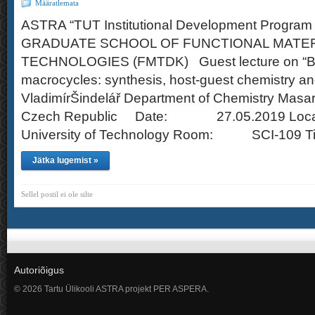
Määratlemata
ASTRA “TUT Institutional Development Program 
GRADUATE SCHOOL OF FUNCTIONAL MATER
TECHNOLOGIES (FMTDK) Guest lecture on “B
macrocycles: synthesis, host-guest chemistry and
VladimírŠindelář Department of Chemistry Masary
Czech Republic Date: 27.05.2019 Locat
University of Technology Room: SCI-109 T
Jätka lugemist »
Sellel postil ei ole silte
Autoriõigus
© 2026 Tartu Ülikooli ASTRA projekt PER ASPERA.