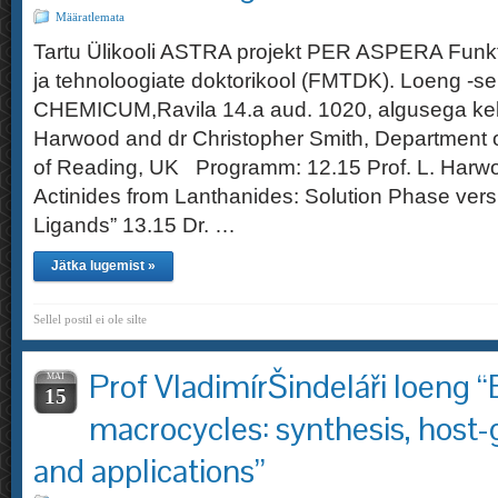
Määratlemata
Tartu Ülikooli ASTRA projekt PER ASPERA Funkt
ja tehnoloogiate doktorikool (FMTDK). Loeng -s
CHEMICUM,Ravila 14.a aud. 1020, algusega kel
Harwood and dr Christopher Smith, Department o
of Reading, UK Programm: 12.15 Prof. L. Harwo
Actinides from Lanthanides: Solution Phase ver
Ligands” 13.15 Dr. …
Jätka lugemist »
Sellel postil ei ole silte
Prof VladimírŠindeláři loeng 
MAI
15
macrocycles: synthesis, host
and applications”