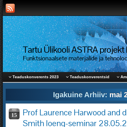
Tartu Ülikooli ASTRA proje
Funktsionaalsete materjalide ja tehnolo
Teaduskonverents 2023
Teaduskonverentsid
Ame
Igakuine Arhiiv:
mai 
Prof Laurence Harwood and d
MAI
15
Smith loeng-seminar 28.05.