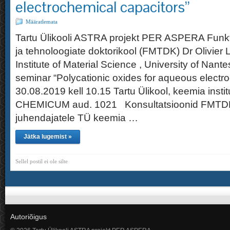
electrochemical capacitors”
Määratlemata
Tartu Ülikooli ASTRA projekt PER ASPERA Funkt
ja tehnoloogiate doktorikool (FMTDK) Dr Olivie
Institute of Material Science , University of Nant
seminar “Polycationic oxides for aqueous elect
30.08.2019 kell 10.15 Tartu Ülikool, keemia instit
CHEMICUM aud. 1021 Konsultatsioonid FMTDK 
juhendajatele TÜ keemia …
Jätka lugemist »
Sellel postil ei ole silte
Autoriõigus