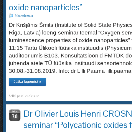
oxide nanoparticles”
Määratlemata
Dr Krišjānis Šmits (Institute of Solid State Physics
Riga, Latvia) loeng-seminar teemal “Oxygen se
luminescence properties of oxide nanoparticles”
11:15 Tartu Ülikooli füüsika instituudis (Physicum
auditooriumis B103. Konsultatsioonid FMTDK dok
juhendajatele TÜ füüsika instituudi sensortehnol
30.08.-31.08.2019. Info: dr Lilli Paama lilli.paa
Jätka lugemist »
Sellel postil ei ole silte
Dr Olivier Louis Henri CROSN
AUG
30
seminar “Polycationic oxides 