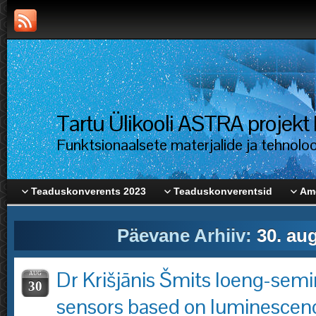
Tartu Ülikooli ASTRA proje
Funktsionaalsete materjalide ja tehnolo
Teaduskonverents 2023
Teaduskonverentsid
Ame
Päevane Arhiiv:
30. au
Dr Krišjānis Šmits loeng-sem
AUG
30
sensors based on luminescenc