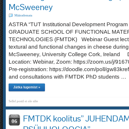
McSweeney
Määratlemata
ASTRA “TUT Institutional Development Program 
GRADUATE SCHOOL OF FUNCTIONAL MATER
TECHNOLOGIES (FMTDK) Webinar Guest lectur
textural and functional changes in cheese during
McSweeney, University College Cork, Ireland 
Location: Webinar, Zoom: https://zoom.us/j/916
Pre-registration: https://doodle.com/poll/gw83k
and consultations with FMTDK PhD students …
Jätka lugemist »
Sellel postil ei ole silte
FMTDK koolitus” JUHENDA
JUUNI
06