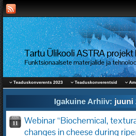
Tartu Ülikooli ASTRA proje
Funktsionaalsete materjalide ja tehnolo
Teaduskonverents 2023
Teaduskonverentsid
Ame
Igakuine Arhiiv:
juuni
Webinar “Biochemical, textura
JUUNI
11
changes in cheese during ripen