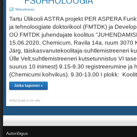
PSÜHHOLOOGIA”
Määratlemata
Tartu Ülikooli ASTRA projekt PER ASPERA Funkt
ja tehnoloogiate doktorikool (FMTDK) ja Develo
OÜ FMTDK juhendajate koolitus ”JUHENDAM
15.06.2020, Chemicum, Ravila 14a, ruum 3070 
Järg, täiskasvanutekoolitaja-suhtlemistreeneri ku
Ülle Velt,suhtlemistreeneri kutsetunnistus VI
suurus 10 inimest) 9.15-9.30 registreerumine j
(Chemicumi kohvikus). 9.30-13.00 I plokk: Kool
Jätka lugemist »
Sellel postil ei ole silte
Autoriõigus