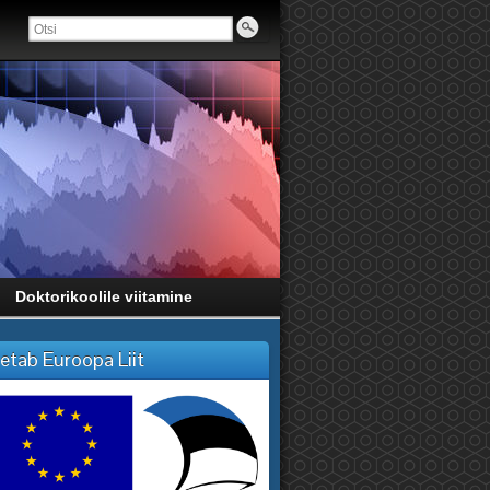
Doktorikoolile viitamine
etab Euroopa Liit