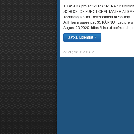
TÜ ASTRA project PER ASPERA “ Institut
SCHOOL OF FUNCTIONAL MATERIALS AN
Technologies for Development of Society
A.H.Tammsaare pst. 35 PÄRNU Lecturers fr
August 23,2020. https://sisu.ut.ee/fmtdk
Jätka lugemist »
Sellel postil ei ole silte