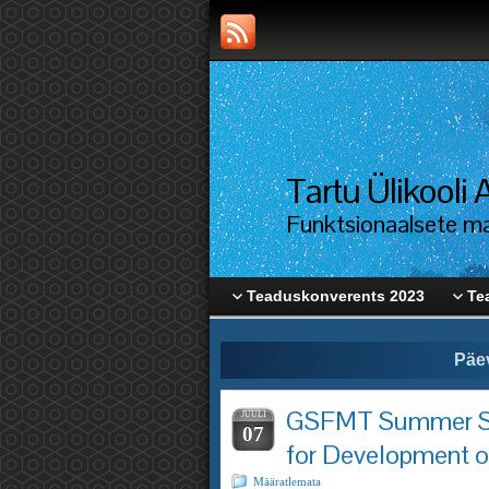
Tartu Ülikool
Funktsionaalsete mat
Teaduskonverents 2023
Te
Päe
GSFMT Summer Sc
JUULI
07
for Development o
Määratlemata