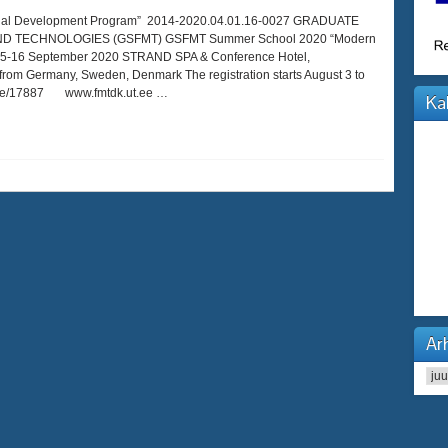
ional Development Program” 2014-2020.04.01.16-0027 GRADUATE
D TECHNOLOGIES (GSFMT) GSFMT Summer School 2020 “Modern
” 15-16 September 2020 STRAND SPA & Conference Hotel,
om Germany, Sweden, Denmark The registration starts August 3 to
/node/17887 www.fmtdk.ut.ee …
Ka
Arh
Arhi