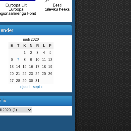
lender
juuli 2020
E
T
K
N
R
L
P
1
2
3
4
5
6
7
8
9
10
11
12
13
14
15
16
17
18
19
20
21
22
23
24
25
26
27
28
29
30
31
« juuni
sept »
iiv
iv