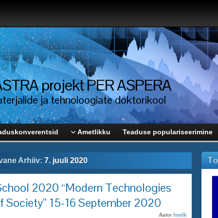
i ASTRA projekt PER ASPERA
erjalide ja tehnoloogiate doktorikool
aduskonverentsid
Ametlikku
Teaduse populariseerimine
To
vane Arhiiv:
7. juuli 2020
hool 2020 “Modern Technologies
f Society” 15-16 September 2020
Autor
fmtdk